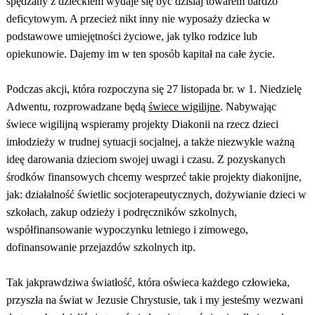
spędzany z dzieckiem wydaje się być dzisiaj towarem bardzo
deficytowym. A przecież nikt inny nie wyposaży dziecka w
podstawowe umiejętności życiowe, jak tylko rodzice lub
opiekunowie. Dajemy im w ten sposób kapitał na całe życie.
Podczas akcji, która rozpoczyna się 27 listopada br. w 1. Niedzielę
Adwentu, rozprowadzane będą
świece wigilijne
. Nabywając
świece wigilijną wspieramy projekty Diakonii na rzecz dzieci
imłodzieży w trudnej sytuacji socjalnej, a także niezwykle ważną
ideę darowania dzieciom swojej uwagi i czasu. Z pozyskanych
środków finansowych chcemy wesprzeć takie projekty diakonijne,
jak: działalność świetlic socjoterapeutycznych, dożywianie dzieci w
szkołach, zakup odzieży i podręczników szkolnych,
współfinansowanie wypoczynku letniego i zimowego,
dofinansowanie przejazdów szkolnych itp.
Tak jakprawdziwa światłość, która oświeca każdego człowieka,
przyszła na świat w Jezusie Chrystusie, tak i my jesteśmy wezwani