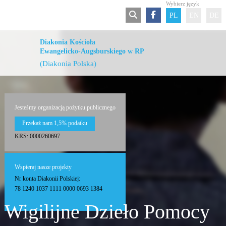
Wybierz język
PL
EN
DE
Diakonia Kościoła
Ewangelicko-Augsburskiego w RP
(Diakonia Polska)
Jesteśmy organizacją pożytku publicznego
Przekaż nam 1,5% podatku
KRS: 0000260697
Wspieraj nasze projekty
Nr konta Diakonii Polskiej:
78 1240 1037 1111 0000 0693 1384
Wigilijne Dzieło Pomocy