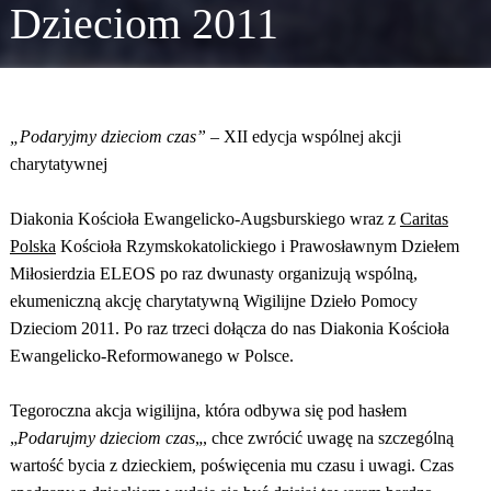
Dzieciom 2011
„Podaryjmy dzieciom czas”
– XII edycja wspólnej akcji
charytatywnej
Diakonia Kościoła Ewangelicko-Augsburskiego wraz z
Caritas
Polska
Kościoła Rzymskokatolickiego i Prawosławnym Dziełem
Miłosierdzia ELEOS po raz dwunasty organizują wspólną,
ekumeniczną akcję charytatywną Wigilijne Dzieło Pomocy
Dzieciom 2011. Po raz trzeci dołącza do nas Diakonia Kościoła
Ewangelicko-Reformowanego w Polsce.
Tegoroczna akcja wigilijna, która odbywa się pod hasłem
„
Podarujmy dzieciom czas
„, chce zwrócić uwagę na szczególną
wartość bycia z dzieckiem, poświęcenia mu czasu i uwagi. Czas