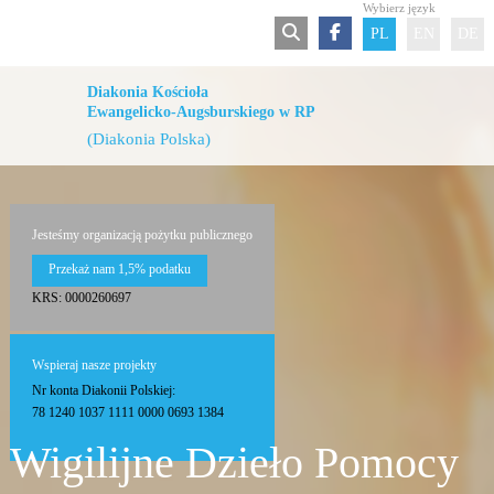
Wybierz język
PL
EN
DE
Diakonia Kościoła
Ewangelicko-Augsburskiego w RP
(Diakonia Polska)
Jesteśmy organizacją pożytku publicznego
Przekaż nam 1,5% podatku
KRS: 0000260697
Wspieraj nasze projekty
Nr konta Diakonii Polskiej:
78 1240 1037 1111 0000 0693 1384
Wigilijne Dzieło Pomocy