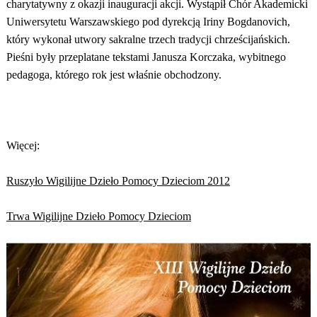
charytatywny z okazji inauguracji akcji. Wystąpił Chór Akademicki
Uniwersytetu Warszawskiego pod dyrekcją Iriny Bogdanovich,
który wykonał utwory sakralne trzech tradycji chrześcijańskich.
Pieśni były przeplatane tekstami Janusza Korczaka, wybitnego
pedagoga, którego rok jest właśnie obchodzony.
Więcej:
Ruszyło Wigilijne Dzieło Pomocy Dzieciom 2012
Trwa Wigilijne Dzieło Pomocy Dzieciom