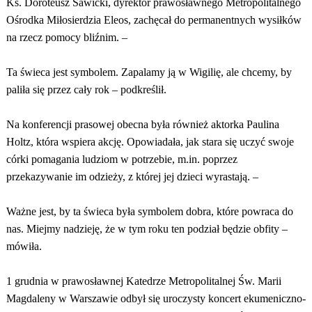
Ks. Doroteusz Sawicki, dyrektor prawosławnego Metropolitalnego
Ośrodka Miłosierdzia Eleos, zachęcał do permanentnych wysiłków
na rzecz pomocy bliźnim. –
Ta świeca jest symbolem. Zapalamy ją w Wigilię, ale chcemy, by
paliła się przez cały rok – podkreślił.
Na konferencji prasowej obecna była również aktorka Paulina
Holtz, która wspiera akcję. Opowiadała, jak stara się uczyć swoje
córki pomagania ludziom w potrzebie, m.in. poprzez
przekazywanie im odzieży, z której jej dzieci wyrastają. –
Ważne jest, by ta świeca była symbolem dobra, które powraca do
nas. Miejmy nadzieję, że w tym roku ten podział będzie obfity –
mówiła.
1 grudnia w prawosławnej Katedrze Metropolitalnej Św. Marii
Magdaleny w Warszawie odbył się uroczysty koncert ekumeniczno-