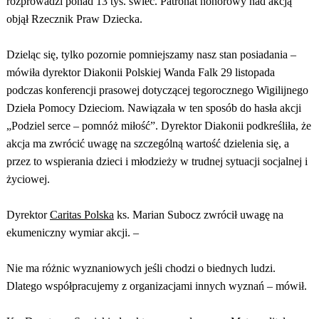
rozprowadzi ponad 13 tys. świec. Patronat honorowy nad akcją
objął Rzecznik Praw Dziecka.
Dzieląc się, tylko pozornie pomniejszamy nasz stan posiadania –
mówiła dyrektor Diakonii Polskiej Wanda Falk 29 listopada
podczas konferencji prasowej dotyczącej tegorocznego Wigilijnego
Dzieła Pomocy Dzieciom. Nawiązała w ten sposób do hasła akcji
„Podziel serce – pomnóż miłość”. Dyrektor Diakonii podkreśliła, że
akcja ma zwrócić uwagę na szczególną wartość dzielenia się, a
przez to wspierania dzieci i młodzieży w trudnej sytuacji socjalnej i
życiowej.
Dyrektor
Caritas Polska
ks. Marian Subocz zwrócił uwagę na
ekumeniczny wymiar akcji. –
Nie ma różnic wyznaniowych jeśli chodzi o biednych ludzi.
Dlatego współpracujemy z organizacjami innych wyznań – mówił.