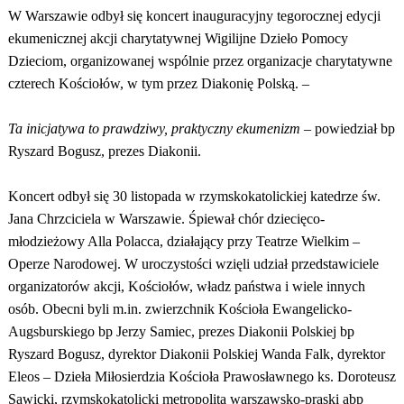
W Warszawie odbył się koncert inauguracyjny tegorocznej edycji
ekumenicznej akcji charytatywnej Wigilijne Dzieło Pomocy
Dzieciom, organizowanej wspólnie przez organizacje charytatywne
czterech Kościołów, w tym przez Diakonię Polską. –
Ta inicjatywa to prawdziwy, praktyczny ekumenizm
– powiedział bp
Ryszard Bogusz, prezes Diakonii.
Koncert odbył się 30 listopada w rzymskokatolickiej katedrze św.
Jana Chrzciciela w Warszawie. Śpiewał chór dziecięco-
młodzieżowy Alla Polacca, działający przy Teatrze Wielkim –
Operze Narodowej. W uroczystości wzięli udział przedstawiciele
organizatorów akcji, Kościołów, władz państwa i wiele innych
osób. Obecni byli m.in. zwierzchnik Kościoła Ewangelicko-
Augsburskiego bp Jerzy Samiec, prezes Diakonii Polskiej bp
Ryszard Bogusz, dyrektor Diakonii Polskiej Wanda Falk, dyrektor
Eleos – Dzieła Miłosierdzia Kościoła Prawosławnego ks. Doroteusz
Sawicki, rzymskokatolicki metropolita warszawsko-praski abp