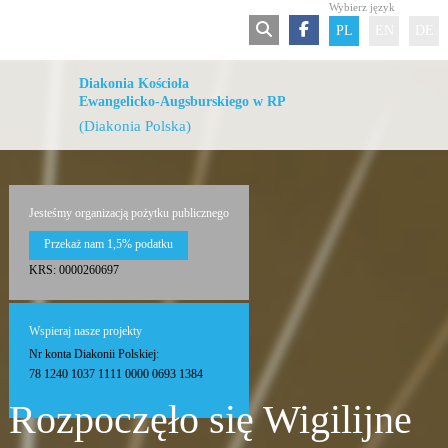
Wybierz język
PL
EN
DE
Diakonia Kościoła
Ewangelicko-Augsburskiego w RP
(Diakonia Polska)
Jesteśmy organizacją pożytku publicznego
Przekaż nam 1,5% podatku
KRS: 0000260697
Wspieraj nasze projekty
Nr konta Diakonii Polskiej:
78 1240 1037 1111 0000 0693 1384
Rozpoczęło się Wigilijne