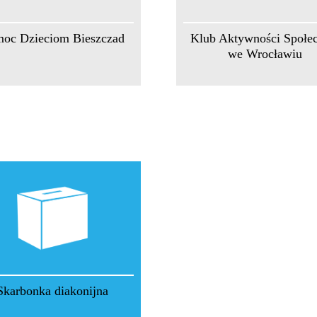
oc Dzieciom Bieszczad
Klub Aktywności Społec
we Wrocławiu
Skarbonka diakonijna