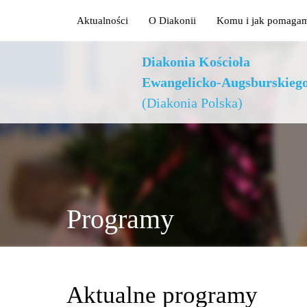
Aktualności
O Diakonii
Komu i jak pomaga
Diakonia Kościoła
Ewangelicko-Augsburskieg
(Diakonia Polska)
Programy
Aktualne programy