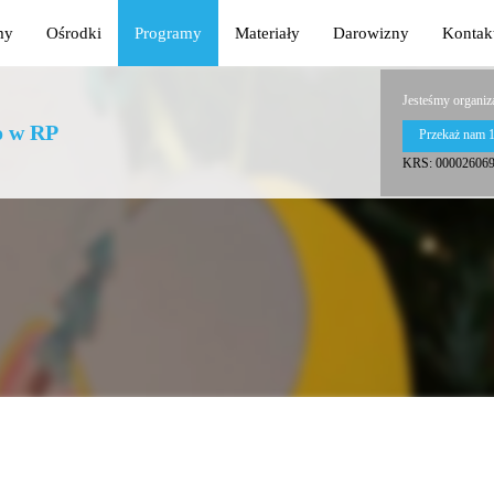
my
Ośrodki
Programy
Materiały
Darowizny
Kontak
Jesteśmy organiz
o w RP
Przekaż nam 
KRS: 00002606