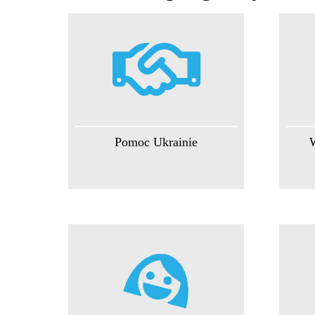
Pomoc Ukrainie
W