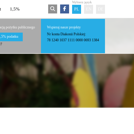
Wybierz język
t
1,5%
PL
EN
DE
acją pożytku publicznego
Wspieraj nasze projekty
Nr konta Diakonii Polskiej:
1,5% podatku
78 1240 1037 1111 0000 0693 1384
97