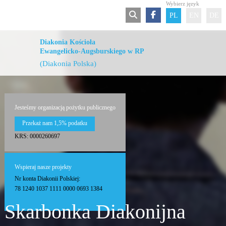
Wybierz język
PL
EN
DE
Diakonia Kościoła
Ewangelicko-Augsburskiego w RP
(Diakonia Polska)
Jesteśmy organizacją pożytku publicznego
Przekaż nam 1,5% podatku
KRS: 0000260697
Wspieraj nasze projekty
Nr konta Diakonii Polskiej:
78 1240 1037 1111 0000 0693 1384
Skarbonka Diakonijna