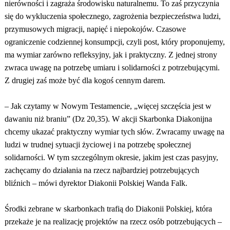
nierówności i zagraża środowisku naturalnemu. To zaś przyczynia
się do wykluczenia społecznego, zagrożenia bezpieczeństwa ludzi,
przymusowych migracji, napięć i niepokojów. Czasowe
ograniczenie codziennej konsumpcji, czyli post, który proponujemy,
ma wymiar zarówno refleksyjny, jak i praktyczny. Z jednej strony
zwraca uwagę na potrzebę umiaru i solidarności z potrzebującymi.
Z drugiej zaś może być dla kogoś cennym darem.
– Jak czytamy w Nowym Testamencie, „więcej szczęścia jest w
dawaniu niż braniu” (Dz 20,35). W akcji Skarbonka Diakonijna
chcemy ukazać praktyczny wymiar tych słów. Zwracamy uwagę na
ludzi w trudnej sytuacji życiowej i na potrzebę społecznej
solidarności. W tym szczególnym okresie, jakim jest czas pasyjny,
zachęcamy do działania na rzecz najbardziej potrzebujących
bliźnich – mówi dyrektor Diakonii Polskiej Wanda Falk.
Środki zebrane w skarbonkach trafią do Diakonii Polskiej, która
przekaże je na realizację projektów na rzecz osób potrzebujących –