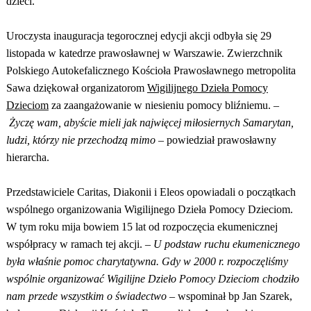
dzieci.
Uroczysta inauguracja tegorocznej edycji akcji odbyła się 29
listopada w katedrze prawosławnej w Warszawie. Zwierzchnik
Polskiego Autokefalicznego Kościoła Prawosławnego metropolita
Sawa dziękował organizatorom
Wigilijnego Dzieła Pomocy
Dzieciom
za zaangażowanie w niesieniu pomocy bliźniemu. –
Życzę wam, abyście mieli jak najwięcej miłosiernych Samarytan,
ludzi, którzy nie przechodzą mimo
– powiedział prawosławny
hierarcha.
Przedstawiciele Caritas, Diakonii i Eleos opowiadali o początkach
wspólnego organizowania Wigilijnego Dzieła Pomocy Dzieciom.
W tym roku mija bowiem 15 lat od rozpoczęcia ekumenicznej
współpracy w ramach tej akcji. –
U podstaw ruchu ekumenicznego
była właśnie pomoc charytatywna. Gdy w 2000 r. rozpoczęliśmy
wspólnie organizować Wigilijne Dzieło Pomocy Dzieciom chodziło
nam przede wszystkim o świadectwo
– wspominał bp Jan Szarek,