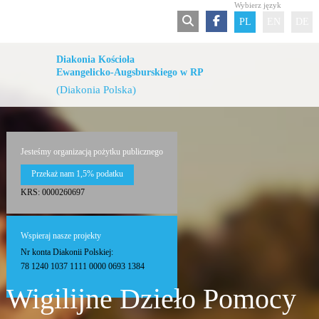
Wybierz język
PL
EN
DE
Diakonia Kościoła
Ewangelicko-Augsburskiego w RP
(Diakonia Polska)
Jesteśmy organizacją pożytku publicznego
Przekaż nam 1,5% podatku
KRS: 0000260697
Wspieraj nasze projekty
Nr konta Diakonii Polskiej:
78 1240 1037 1111 0000 0693 1384
Wigilijne Dzieło Pomocy