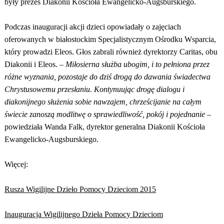
były prezes Diakonii Kościoła Ewangelicko-Augsburskiego.
Podczas inauguracji akcji dzieci opowiadały o zajęciach
oferowanych w białostockim Specjalistycznym Ośrodku Wsparcia,
który prowadzi Eleos. Głos zabrali również dyrektorzy Caritas, obu
Diakonii i Eleos. –
Miłosierna służba ubogim, i to pełniona przez
różne wyznania, pozostaje do dziś drogą do dawania świadectwa
Chrystusowemu przesłaniu. Kontynuując drogę dialogu i
diakonijnego służenia sobie nawzajem, chrześcijanie na całym
świecie zanoszą modlitwę o sprawiedliwość, pokój i pojednanie
–
powiedziała Wanda Falk, dyrektor generalna Diakonii Kościoła
Ewangelicko-Augsburskiego.
Więcej:
Rusza Wigilijne Dzieło Pomocy Dzieciom 2015
Inauguracja Wigilijnego Dzieła Pomocy Dzieciom