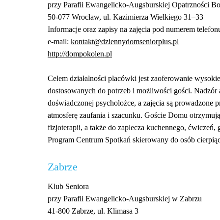
przy Parafii Ewangelicko-Augsburskiej Opatrzności B
50-077 Wrocław, ul. Kazimierza Wielkiego 31–33
Informacje oraz zapisy na zajęcia pod numerem telefon
e-mail:
kontakt@dziennydomseniorplus.pl
http://dompokolen.pl
Celem działalności placówki jest zaoferowanie wysokiej
dostosowanych do potrzeb i możliwości gości. Nadzór
doświadczonej psycholożce, a zajęcia są prowadzone 
atmosferę zaufania i sza­cunku. Goście Domu otrzymują
fizjoterapii, a także do zaplecza kuchennego, ćwiczeń,
Program Centrum Spotkań skierowany do osób cierpiąc
Zabrze
Klub Seniora
przy Parafii Ewangelicko-Augsburskiej w Zabrzu
41-800 Zabrze, ul. Klimasa 3