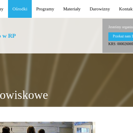
my
Ośrodki
Programy
Materiały
Darowizny
Kontak
Jesteśmy organiz
o w RP
Przekaż nam 
KRS: 00002606
odowiskowe