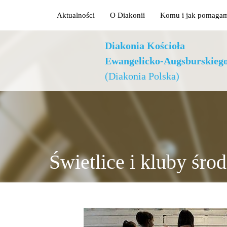
Aktualności
O Diakonii
Komu i jak pomaga
Diakonia Kościoła
Ewangelicko-Augsburskieg
(Diakonia Polska)
Świetlice i kluby śr