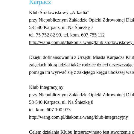
Karpacz
Klub Środowiskowy „Arkadia”
przy Niepublicznym Zakładzie Opieki Zdrowotnej Di
58-540 Karpacz, ul. Na Śnieżkę 7
tel. 75 752 82 99, tel. kom. 607 755 112
http://wang.com.pl/diakonia-wang/klub-srodowiskowy-
Dzięki dofinansowaniu z Urzędu Miasta Karpacza Klub 
zajęciach biorą udział także rodzice dzieci uczęszczają
pomaga im wyrwać się z zaklętego kręgu uboższej war
Klub Integracyjny
przy Niepublicznym Zakładzie Opieki Zdrowotnej Di
58-540 Karpacz, ul. Na Śnieżkę 8
tel. kom. 607 100 973
http://wang.com.pl/diakonia-wang/klub-integracyjny
Celem działania Klubu Integracyjnego jest stworzeni