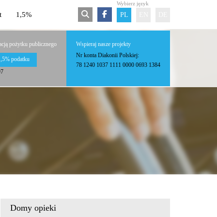
Wybierz język
t
1,5%
PL
EN
DE
acją pożytku publicznego
Wspieraj nasze projekty
Nr konta Diakonii Polskiej:
1,5% podatku
78 1240 1037 1111 0000 0693 1384
97
Domy opieki