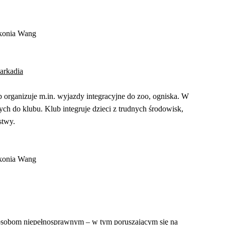
akonia Wang
arkadia
organizuje m.in. wyjazdy integracyjne do zoo, ogniska. W
cych do klubu. Klub integruje dzieci z trudnych środowisk,
stwy.
akonia Wang
e osobom niepełnosprawnym – w tym poruszającym się na