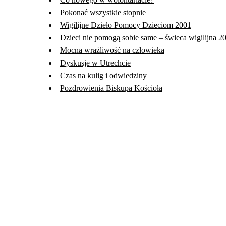
Pokonać wszystkie stopnie
Wigilijne Dzieło Pomocy Dzieciom 2001
Dzieci nie pomogą sobie same – świeca wigilijna 2
Mocna wrażliwość na człowieka
Dyskusje w Utrechcie
Czas na kulig i odwiedziny
Pozdrowienia Biskupa Kościoła