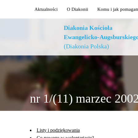
Aktualności
O Diakonii
Komu i jak pomaga
Diakonia Kościoła
Ewangelicko-Augsburskieg
(Diakonia Polska)
nr 1/(11) marzec 200
Listy i podziękowania
Co nowego w wolontariacie?