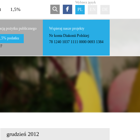
Wybierz język
t
1,5%
PL
EN
DE
acją pożytku publicznego
Wspieraj nasze projekty
Nr konta Diakonii Polskiej:
1,5% podatku
78 1240 1037 1111 0000 0693 1384
97
grudzień 2012