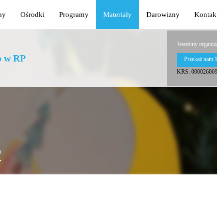
my
Ośrodki
Programy
Materiały
Darowizny
Kontak
Jesteśmy organiz
o w RP
Przekaż nam 
KRS: 00002606
2