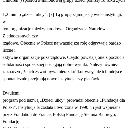
Children”) spośród 9-milionowej grupy dzieci poniżej 18 roku życia
–
1,2 min to „dzieci ulicy”. [7] Tą grupą zajmuje się wiele instytucji,
w
tym organizacje międzynarodowe: Organizacja Narodów
Zjednoczonych czy
rządowe. Obecnie w Polsce najważniejszą rolę odgrywają bardzo
liczne i
aktywne organizacje pozarządowe. Często powstają one z poczucia
solidarności społecznej i osiągają dobre wyniki. Należy również
zaznaczyć, że ich żywot bywa nieraz krótkotrwały, ale ich miejsce
spontanicznie przejmują nowe instytucje czy placówki.
Dwuletni
program pod nazwą „Dzieci ulicy” prowadzi obecnie „Fundacja dla
Polski”. Instytucja ta została utworzona w 1990 r. i jest wspierana
przez Fondation de France, Polską Fundację Stefana Batorego,
Fundację