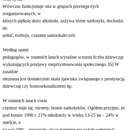
Wówczas funkcjonuje ona w grupach przestępczych
zorganizowanych, w
których pij&się dużo alkoholu, zażywa różne narkotyki, dochodzi
do
pobić, rozboju, czasami samookaleczeń.
Według opinii
pedagogów, w ostatnich latach wyraźnie wzrasta liczba dziewcząt
wykazujących przejawy nieprzystosowania społecznego. [6] W
zasadzie
nieznana jest dostatecznie skala zjawiska związanego z prostytucją
dziewcząt czy homoseksualizmem itp.
W ostatnich latach coraz
częstsze staje się, niestety, branie narkotyków. Ogółem przyjęto, że
pod koniec 1990 r. 21% młodzieży w wieku 13-15 lat – 24% w
mieście, a
na wsi 19% – przyznało, że co najmniej raz zażyło substancji