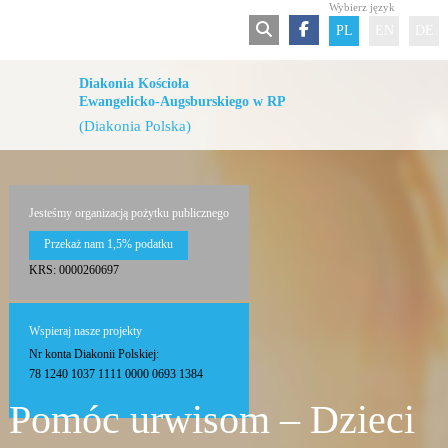
Wybierz język
PL
EN
DE
Diakonia Kościoła
Ewangelicko-Augsburskiego w RP
(Diakonia Polska)
Jesteśmy organizacją pożytku publicznego
Przekaż nam 1,5% podatku
KRS: 0000260697
Wspieraj nasze projekty
Nr konta Diakonii Polskiej:
78 1240 1037 1111 0000 0693 1384
Pomóc urwisom – Dzieci