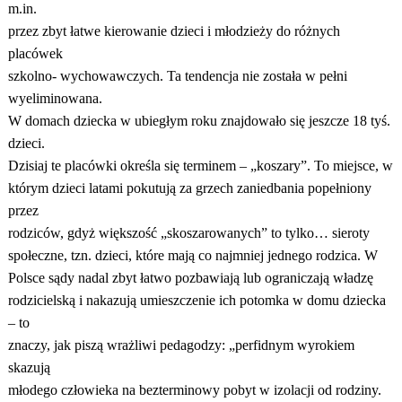
m.in.
przez zbyt łatwe kierowanie dzieci i młodzieży do różnych
placówek
szkolno- wychowawczych. Ta tendencja nie została w pełni
wyeliminowana.
W domach dziecka w ubiegłym roku znajdowało się jeszcze 18 tyś.
dzieci.
Dzisiaj te placówki określa się terminem – „koszary”. To miejsce, w
którym dzieci latami pokutują za grzech zaniedbania popełniony
przez
rodziców, gdyż większość „skoszarowanych” to tylko… sieroty
społeczne, tzn. dzieci, które mają co najmniej jednego rodzica. W
Polsce sądy nadal zbyt łatwo pozbawiają lub ograniczają władzę
rodzicielską i nakazują umieszczenie ich potomka w domu dziecka
– to
znaczy, jak piszą wrażliwi pedagodzy: „perfidnym wyrokiem
skazują
młodego człowieka na bezterminowy pobyt w izolacji od rodziny.