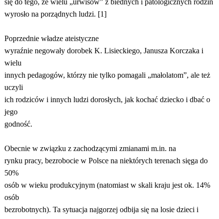
się do tego, że wielu „urwisów” z biednych i patologicznych rodzin
wyrosło na porządnych ludzi. [1]
Poprzednie władze ateistyczne
wyraźnie negowały dorobek K. Lisieckiego, Janusza Korczaka i
wielu
innych pedagogów, którzy nie tylko pomagali „małolatom”, ale też
uczyli
ich rodziców i innych ludzi dorosłych, jak kochać dziecko i dbać o
jego
godność.
Obecnie w związku z zachodzącymi zmianami m.in. na
rynku pracy, bezrobocie w Polsce na niektórych terenach sięga do
50%
osób w wieku produkcyjnym (natomiast w skali kraju jest ok. 14%
osób
bezrobotnych). Ta sytuacja najgorzej odbija się na losie dzieci i