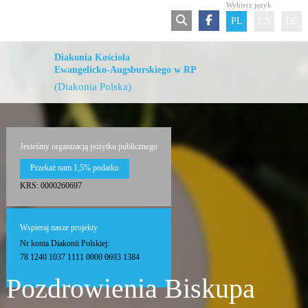
Wybierz język
PL
EN
DE
Diakonia Kościoła
Ewangelicko-Augsburskiego w RP
(Diakonia Polska)
Jesteśmy organizacją pożytku publicznego
Przekaż nam 1,5% podatku
KRS: 0000260697
Wspieraj nasze projekty
Nr konta Diakonii Polskiej:
78 1240 1037 1111 0000 0693 1384
Pozdrowienia Biskupa