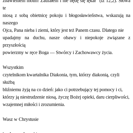
zbawieniem moim! Zaufałem i nie będę się lękał” (Iz 12,2). Słowa
te
niosą z sobą obietnicę pokoju i błogosławieństwa, wskazują na
naszego
Ojca, Pana nieba i ziemi, który jest też Panem czasu. Dlatego nie
upadajmy na duchu, nasze obawy i niepokoje związane z
przyszłością
powierzmy w ręce Boga — Stwórcy i Zachowawcy życia.
Wszystkim
czytelnikom kwartalnika Diakonia, tym, którzy diakonią, czyli
służbą
bliźniemu żyją na co dzień: jako ci potrzebujący tej pomocy i ci,
którzy ją niestrudzenie niosą, życzę Bożej opieki, daru cierpliwości,
wzajemnej miłości i zrozumienia.
Wasz w Chrystusie