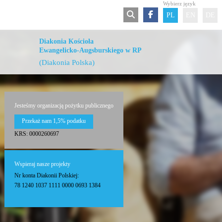
Wybierz język
PL
EN
DE
Diakonia Kościoła
Ewangelicko-Augsburskiego w RP
(Diakonia Polska)
Jesteśmy organizacją pożytku publicznego
Przekaż nam 1,5% podatku
KRS: 0000260697
Wspieraj nasze projekty
Nr konta Diakonii Polskiej:
78 1240 1037 1111 0000 0693 1384