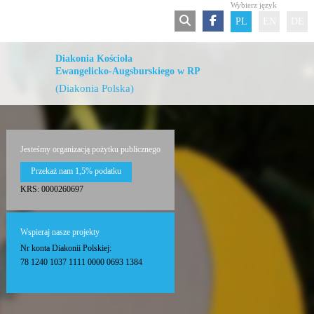
Wybierz język
PL
EN
DE
Diakonia Kościoła
Ewangelicko-Augsburskiego w RP
(Diakonia Polska)
Jesteśmy organizacją pożytku publicznego
Przekaż nam 1,5% podatku
KRS: 0000260697
Wspieraj nasze projekty
Nr konta Diakonii Polskiej:
78 1240 1037 1111 0000 0693 1384