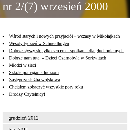
nr 2/(7) wrzesień 2000
Wśród starych i nowych przyjaciół – wczasy w Mikołajkach
Wesoły tydzień w Schneidlingen
Dobrze słyszy się tylko sercem – spotkania dla głuchoniemych
Dobrze nam tutaj – Dzieci Czarnobyla w Sorkwitach
Młodzi w sieci
Szkoła pomagania ludziom
Zastępcza służba wojskowa
Chciałem zobaczyć wszystkie pory roku
Drodzy Czytelnicy!
grudzień 2012
luty 2011