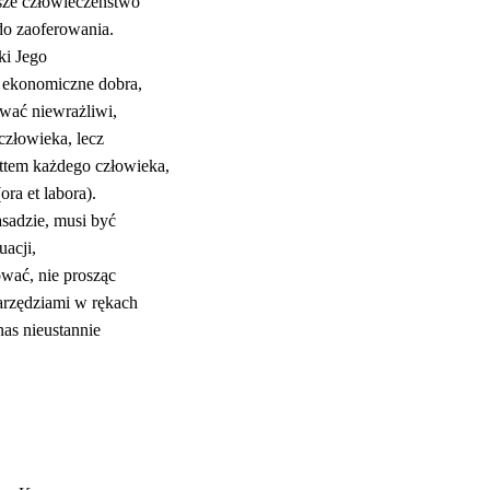
sze człowieczeństwo
do zaoferowania.
ki Jego
 ekonomiczne dobra,
awać niewrażliwi,
 człowieka, lecz
tem każdego człowieka,
ora et labora).
sadzie, musi być
acji,
ować, nie prosząc
arzędziami w rękach
nas nieustannie