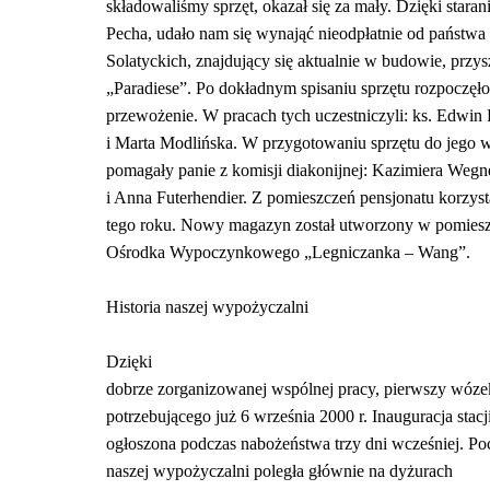
składowaliśmy sprzęt, okazał się za mały. Dzięki stara
Pecha, udało nam się wynająć nieodpłatnie od państwa
Solatyckich, znajdujący się aktualnie w budowie, przys
„Paradiese”. Po dokładnym spisaniu sprzętu rozpoczęło 
przewożenie. W pracach tych uczestniczyli: ks. Edwin
i Marta Modlińska. W przygotowaniu sprzętu do jego 
pomagały panie z komisji diakonijnej: Kazimiera Wegn
i Anna Futerhendier. Z pomieszczeń pensjonatu korzyst
tego roku. Nowy magazyn został utworzony w pomies
Ośrodka Wypoczynkowego „Legniczanka – Wang”.
Historia naszej wypożyczalni
Dzięki
dobrze zorganizowanej wspólnej pracy, pierwszy wózek 
potrzebującego już 6 września 2000 r. Inauguracja stacji
ogłoszona podczas nabożeństwa trzy dni wcześniej. P
naszej wypożyczalni poległa głównie na dyżurach