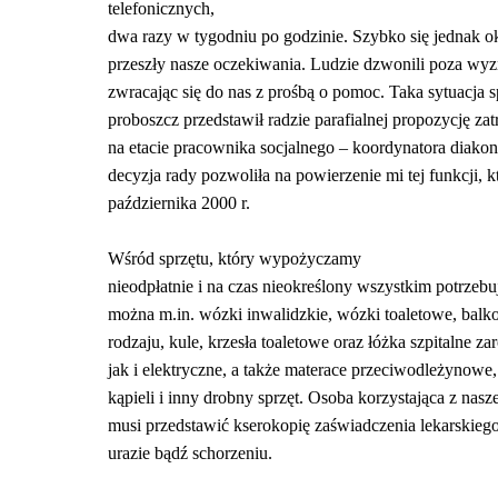
telefonicznych,
dwa razy w tygodniu po godzinie. Szybko się jednak ok
przeszły nasze oczekiwania. Ludzie dzwonili poza w
zwracając się do nas z prośbą o pomoc. Taka sytuacja 
proboszcz przedstawił radzie parafialnej propozycję za
na etacie pracownika socjalnego – koordynatora diako
decyzja rady pozwoliła na powierzenie mi tej funkcji, k
października 2000 r.
Wśród sprzętu, który wypożyczamy
nieodpłatnie i na czas nieokreślony wszystkim potrzeb
można m.in. wózki inwalidzkie, wózki toaletowe, balk
rodzaju, kule, krzesła toaletowe oraz łóżka szpitalne 
jak i elektryczne, a także materace przeciwodleżynowe,
kąpieli i inny drobny sprzęt. Osoba korzystająca z nas
musi przedstawić kserokopię zaświadczenia lekarskiego
urazie bądź schorzeniu.