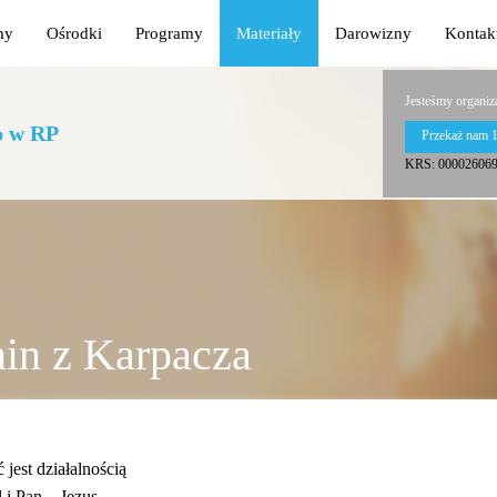
my
Ośrodki
Programy
Materiały
Darowizny
Kontak
Jesteśmy organiz
o w RP
Przekaż nam 
KRS: 00002606
in z Karpacza
jest działalnością
 i Pan – Jezus