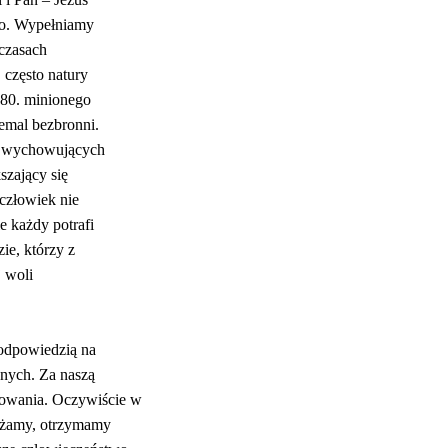
ego. Wypełniamy
 czasach
 często natury
 80. minionego
iemal bezbronni.
ie wychowujących
szający się
 człowiek nie
e każdy potrafi
zie, którzy z
 woli
 odpowiedzią na
nnych. Za naszą
kowania. Oczywiście w
dążamy, otrzymamy