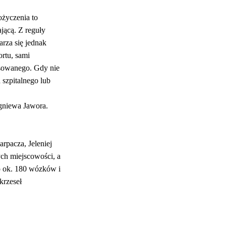
ożyczenia to
jącą. Z reguły
arza się jednak
ortu, sami
sowanego. Gdy nie
 szpitalnego lub
gniewa Jawora.
rpacza, Jeleniej
ych miejscowości, a
o ok. 180 wózków i
krzeseł