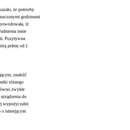
azało, że potrzeby
yznaczonymi godzinami
spowodowała, iż
trudnienia mnie
nii. Pozytywna
tórą pełnię od 1
ującym, znaleźć
oniki różnego
zarówno zwykłe
 urządzenia do
zej wypożyczalni
 o istniejącym