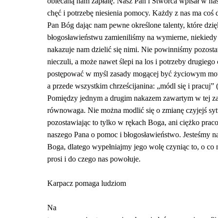
obiecaną nam zapłatę. Nasz Pan i Stwórca wpisał w na
chęć i potrzebę niesienia pomocy. Każdy z nas ma coś 
Pan Bóg dając nam pewne określone talenty, które dzię
błogosławieństwu zamieniliśmy na wymierne, niekiedy
nakazuje nam dzielić się nimi. Nie powinniśmy pozost
nieczuli, a może nawet ślepi na los i potrzeby drugiego
postępować w myśl zasady mogącej być życiowym mot
a przede wszystkim chrześcijanina: „módl się i pracuj” (
Pomiędzy jednym a drugim nakazem zawartym w tej za
równowaga. Nie można modlić się o zmianę czyjejś sytu
pozostawiając to tylko w rękach Boga, ani ciężko prac
naszego Pana o pomoc i błogosławieństwo. Jesteśmy n
Boga, dlatego wypełniajmy jego wolę czyniąc to, o co 
prosi i do czego nas powołuje.
Karpacz pomaga ludziom
Na