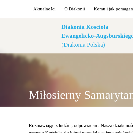
Aktualności
O Diakonii
Komu i jak pomaga
Diakonia Kościoła
Ewangelicko-Augsburskieg
(Diakonia Polska)
Miłosierny Samarytan
Rozmawiając z ludźmi, odpowiadam: Nasza działalność 
naszego Kościoła, do której powołał nas jego założyciel