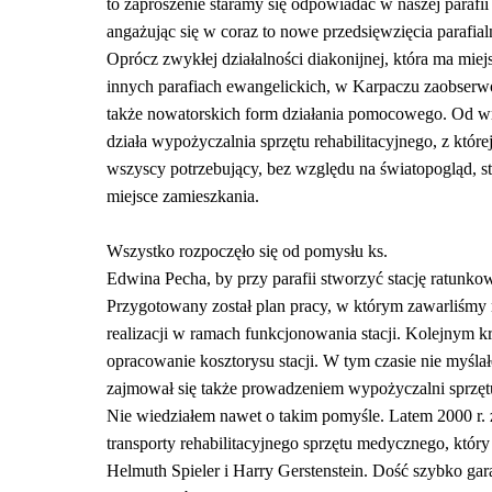
to zaproszenie staramy się odpowiadać w naszej parafi
angażując się w coraz to nowe przedsięwzięcia parafial
Oprócz zwykłej działalności diakonijnej, która ma mie
innych parafiach ewangelickich, w Karpaczu zaobser
także nowatorskich form działania pomocowego. Od wr
działa wypożyczalnia sprzętu rehabilitacyjnego, z któr
wszyscy potrzebujący, bez względu na światopogląd, s
miejsce zamieszkania.
Wszystko rozpoczęło się od pomysłu ks.
Edwina Pecha, by przy parafii stworzyć stację ratunko
Przygotowany został plan pracy, w którym zawarliśmy 
realizacji w ramach funkcjonowania stacji. Kolejnym k
opracowanie kosztorysu stacji. W tym czasie nie myśla
zajmował się także prowadzeniem wypożyczalni sprzętu
Nie wiedziałem nawet o takim pomyśle. Latem 2000 r. 
transporty rehabilitacyjnego sprzętu medycznego, który
Helmuth Spieler i Harry Gerstenstein. Dość szybko ga