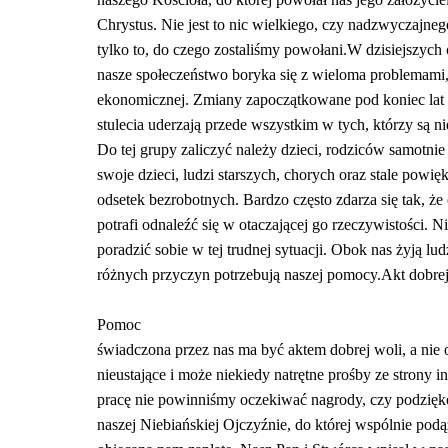
Chrystus. Nie jest to nic wielkiego, czy nadzwyczajn
tylko to, do czego zostaliśmy powołani.W dzisiejszych
nasze społeczeństwo boryka się z wieloma problemami,
ekonomicznej. Zmiany zapoczątkowane pod koniec lat
stulecia uderzają przede wszystkim w tych, którzy są n
Do tej grupy zaliczyć należy dzieci, rodziców samotn
swoje dzieci, ludzi starszych, chorych oraz stale powięk
odsetek bezrobotnych. Bardzo często zdarza się tak, że
potrafi odnaleźć się w otaczającej go rzeczywistości. Ni
poradzić sobie w tej trudnej sytuacji. Obok nas żyją lud
różnych przyczyn potrzebują naszej pomocy.Akt dobrej
Pomoc
świadczona przez nas ma być aktem dobrej woli, a nie
nieustające i może niekiedy natrętne prośby ze strony i
pracę nie powinniśmy oczekiwać nagrody, czy podzię
naszej Niebiańskiej Ojczyźnie, do której wspólnie po