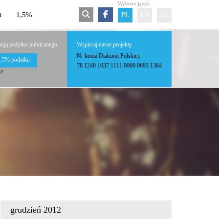
Wybierz język
t
1,5%
PL
EN
DE
acją pożytku publicznego
Wspieraj nasze projekty
Nr konta Diakonii Polskiej:
1,5% podatku
78 1240 1037 1111 0000 0693 1384
97
grudzień 2012