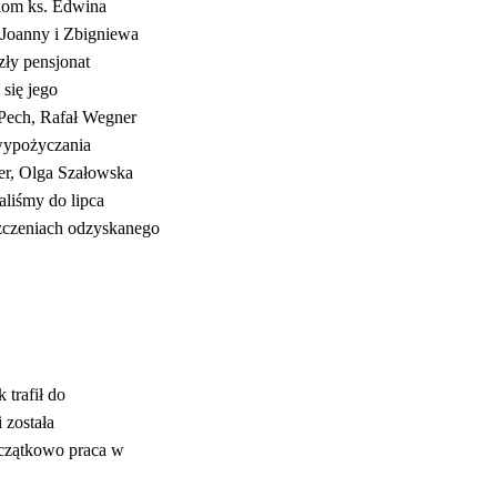
niom ks. Edwina
 Joanny i Zbigniewa
zły pensjonat
się jego
 Pech, Rafał Wegner
wypożyczania
er, Olga Szałowska
aliśmy do lipca
zczeniach odzyskanego
trafił do
 została
oczątkowo praca w