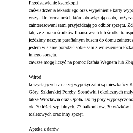
Przedstawienie kserokopii
zaświadczenia lekarskiego oraz wypełnienie karty wyp
wszystkie formalności, które obowiązują osobę pożycza
zainteresowani sami przyjeżdżają po odbiór sprzętu. Zd
tak, że z braku środków finansowych lub środka transp
jeździmy naszym parafialnym busem do domu zaintere
jestem w stanie poradzić sobie sam z wniesieniem łóżka
innego sprzętu,
zawsze mogę liczyć na pomoc Rafała Wegnera lub Zbi
Wśród
korzystających z naszej wypożyczalni są mieszkańcy Ka
Góry, Szklarskiej Poręby, Sosnówki i okolicznych mał
także Wrocławia oraz Opola. Do tej pory wypożyczon
ok. 70 łóżek szpitalnych, 77 balkoników, 30 wózków i 
toaletowych oraz inny sprzęt.
Apteka z darów