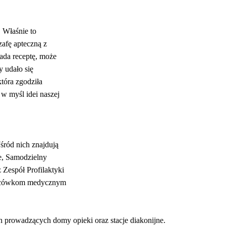
. Właśnie to
zafę apteczną z
ada receptę, może
y udało się
która zgodziła
w myśl idei naszej
śród nich znajdują
e, Samodzielny
Zespół Profilaktyki
placówkom medycznym
h prowadzących domy opieki oraz stacje diakonijne.