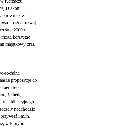
i w Karpaczu,
nej Diakonii.
jsce również w
wować można rozwój
ześnia 2000 r.
ej mogą korzystać
tan majątkowy oraz
wo-socjalną.
nasze propozycje do
rokiem było
łem, że będę
 rehabilitacyjnego.
zaczęły nadchodzić
 przywieźli m.in.
raż, w którym