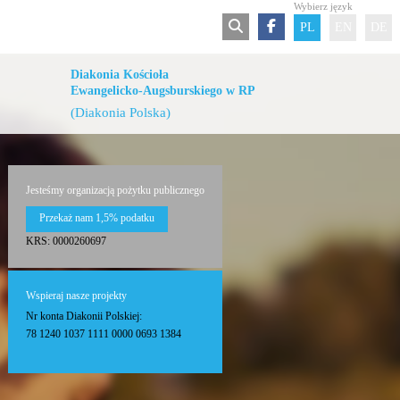
Wybierz język
PL
EN
DE
Diakonia Kościoła
Ewangelicko-Augsburskiego w RP
(Diakonia Polska)
Jesteśmy organizacją pożytku publicznego
Przekaż nam 1,5% podatku
KRS: 0000260697
Wspieraj nasze projekty
Nr konta Diakonii Polskiej:
78 1240 1037 1111 0000 0693 1384