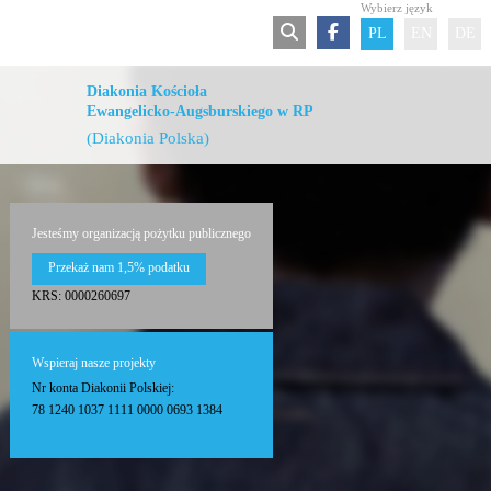
Wybierz język
PL
EN
DE
Diakonia Kościoła
Ewangelicko-Augsburskiego w RP
(Diakonia Polska)
Jesteśmy organizacją pożytku publicznego
Przekaż nam 1,5% podatku
KRS: 0000260697
Wspieraj nasze projekty
Nr konta Diakonii Polskiej:
78 1240 1037 1111 0000 0693 1384